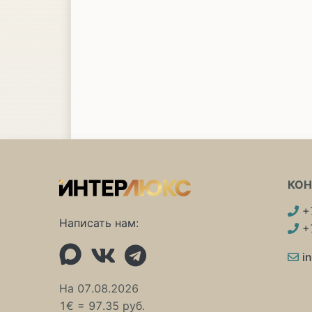
КО
+
Написать нам:
+
i
На 07.08.2026
1€ = 97.35 руб.