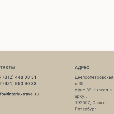
НТАКТЫ
АДРЕС
7 (812)
448 08 31
Днепропетровская 
7 (981)
953 90 33
д.65,
офис 39 Н (вход в
nfo@interluxtravel.ru
арку),
192007, Санкт-
Петербург.