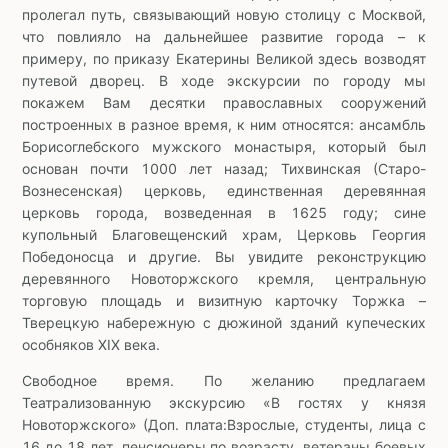
пролегал путь, связывающий новую столицу с Москвой,
что повлияло на дальнейшее развитие города – к
примеру, по приказу Екатерины Великой здесь возводят
путевой дворец. В ходе экскурсии по городу мы
покажем Вам десятки православных сооружений
построенных в разное время, к ним относятся: ансамбль
Борисоглебского мужского монастыря, который был
основан почти 1000 лет назад; Тихвинская (Старо-
Вознесенская) церковь, единственная деревянная
церковь города, возведенная в 1625 году; сине
купольный Благовещенский храм, Церковь Георгия
Победоносца и другие. Вы увидите реконструкцию
деревянного Новоторжского кремля, центральную
торговую площадь и визитную карточку Торжка –
Тверецкую набережную с дюжиной зданий купеческих
особняков XIX века.
Свободное время. По желанию предлагаем
Театрализованную экскурсию «В гостях у князя
Новоторжского» (Доп. плата:Взрослые, студенты, лица с
16 до 18 лет, пенсионеры по возрасту, ветераны боевых