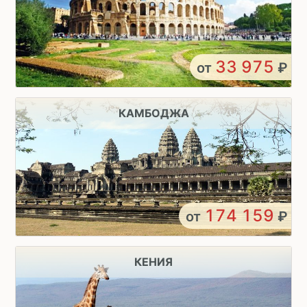
33 975
от
₽
КАМБОДЖА
174 159
от
₽
КЕНИЯ