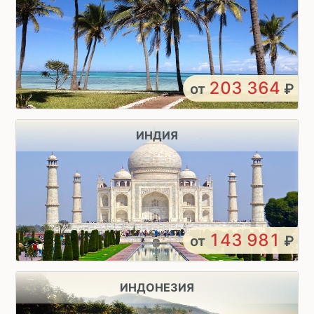
203 364
от
₽
ИНДИЯ
143 981
от
₽
ИНДОНЕЗИЯ