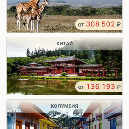
308 502
от
₽
КИТАЙ
136 193
от
₽
КОЛУМБИЯ