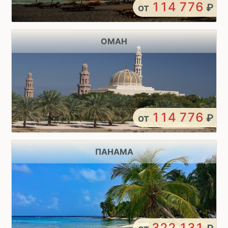
114 776
от
₽
ОМАН
114 776
от
₽
ПАНАМА
322 131