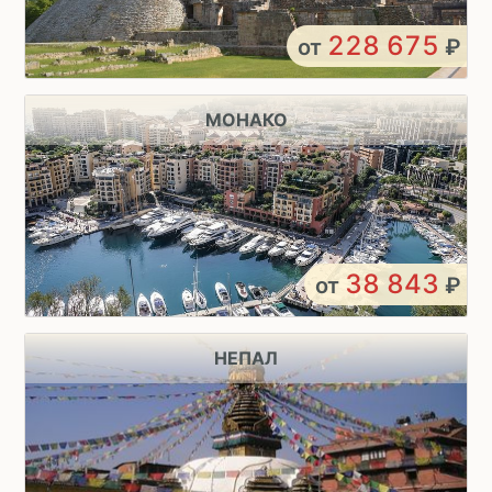
228 675
от
₽
МОНАКО
38 843
от
₽
НЕПАЛ