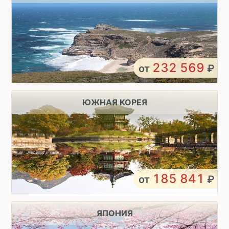
232 569
от
₽
ЮЖНАЯ КОРЕЯ
185 841
от
₽
ЯПОНИЯ