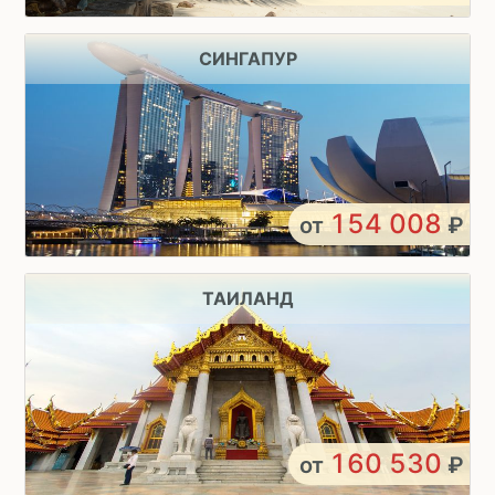
СИНГАПУР
154 008
от
₽
ТАИЛАНД
160 530
от
₽