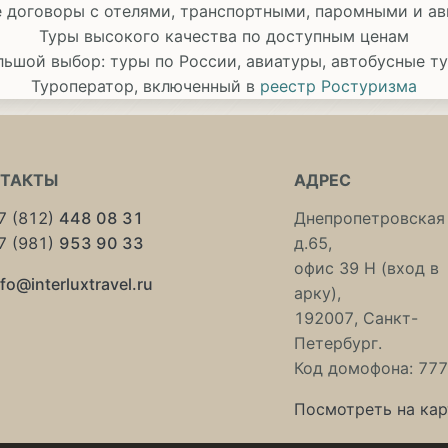
 договоры с отелями, транспортными, паромными и а
Туры высокого качества по доступным ценам
льшой выбор: туры по России, авиатуры, автобусные ту
Туроператор, включенный в
реестр Ростуризма
НТАКТЫ
АДРЕС
7 (812)
448 08 31
Днепропетровская 
7 (981)
953 90 33
д.65,
офис 39 Н (вход в
nfo@interluxtravel.ru
арку),
192007, Санкт-
Петербург.
Код домофона: 777
Посмотреть на кар